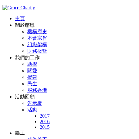
主頁
關於慈恩
機構歷史
本會宗旨
組織架構
財務概覽
我們的工作
助學
關愛
援建
民生
服務香港
活動回顧
告示板
活動
2017
2016
2015
義工