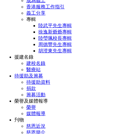
成為義工
香港服務工作指引
義工分享
專輯
陸武平先生專輯
徐逸新爺爺專輯
陸瑩珮校長專輯
周德豐先生專輯
胡澄東先生專輯
援建名錄
建校名錄
醫療站
待援助及籌募
待援助資料
捐款
籌募活動
榮譽及媒體報導
榮譽
媒體報導
刋物
慈恩近況
慈恩簡介