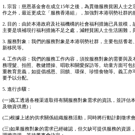
1. 宗旨：慈恩基金會在成立15年之後，為貫徹服務貧困人士
作之外，最近更成立「服務香港組」，加強對本港弱勢社群的
2. 目的：由於本港政府及社福機構的社會福利措施已具規模
主要是填補現行福利措施不足之處，減輕貧困人士生活困難，
3. 服務對象：我們的服務對象是本港弱勢社群，主要包括耆
新移民等。
4. 工作內容：我們的服務工作內容，須按服務對象的需要與
務理髮、拍照、教健體操、唱歌和關愛探訪等。幼童方面可包
重教育意義，如提倡感恩、回饋、環保、珍惜食物等。義工亦
要予以分配。
5. 進行步驟：
(一)義工透過各種渠道取得有關服務對象需求的資訊，並評估
及物資供應)；
(二)根據上述的供求關係組織服務活動，同時將行動計劃徵求
(三)如果服務對象的需求已經確認，但欠缺可提供服務的資源