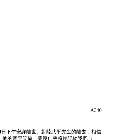
A346
14日下午安詳離世。對陸武平先生的離去，相信
，他的音容笑貌，寬厚仁慈將銘記於我們心