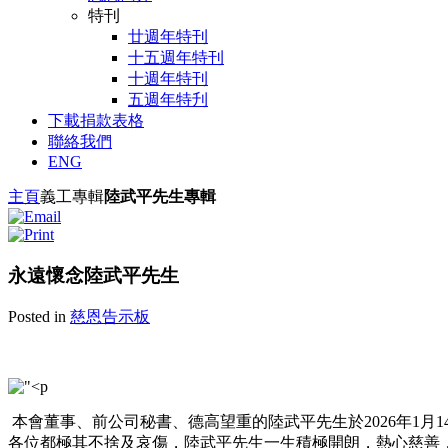
特刊
廿週年特刊
十五週年特刊
十週年特刊
五週年特刋
下載捐款表格
聯絡我們
ENG
主頁
義工
專輯
陸武平先生專輯
永遠懷念陸武平先生
Posted in
慈恩告示板
本會董事、前公司秘書、德高望重的陸武平先生於2026年1月
各位都極其不捨及哀傷，陸武平先生一生積極開朗，熱心慈善