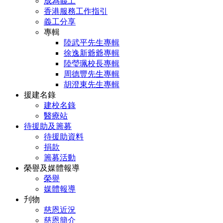
成為義工
香港服務工作指引
義工分享
專輯
陸武平先生專輯
徐逸新爺爺專輯
陸瑩珮校長專輯
周德豐先生專輯
胡澄東先生專輯
援建名錄
建校名錄
醫療站
待援助及籌募
待援助資料
捐款
籌募活動
榮譽及媒體報導
榮譽
媒體報導
刋物
慈恩近況
慈恩簡介