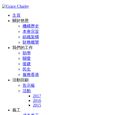
主頁
關於慈恩
機構歷史
本會宗旨
組織架構
財務概覽
我們的工作
助學
關愛
援建
民生
服務香港
活動回顧
告示板
活動
2017
2016
2015
義工