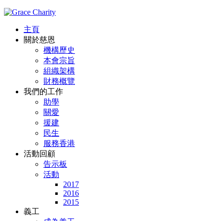
主頁
關於慈恩
機構歷史
本會宗旨
組織架構
財務概覽
我們的工作
助學
關愛
援建
民生
服務香港
活動回顧
告示板
活動
2017
2016
2015
義工