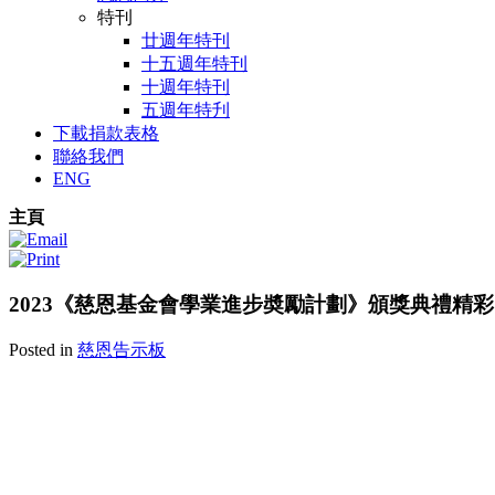
特刊
廿週年特刊
十五週年特刊
十週年特刊
五週年特刋
下載捐款表格
聯絡我們
ENG
主頁
2023《慈恩基金會學業進步奬勵計劃》頒獎典禮精
Posted in
慈恩告示板
A3