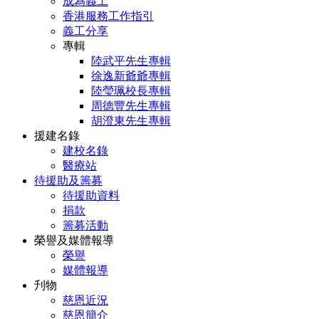
成為義工
香港服務工作指引
義工分享
專輯
陸武平先生專輯
徐逸新爺爺專輯
陸瑩珮校長專輯
周德豐先生專輯
胡澄東先生專輯
援建名錄
建校名錄
醫療站
待援助及籌募
待援助資料
捐款
籌募活動
榮譽及媒體報導
榮譽
媒體報導
刋物
慈恩近況
慈恩簡介