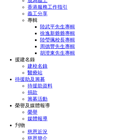
成為義工
香港服務工作指引
義工分享
專輯
陸武平先生專輯
徐逸新爺爺專輯
陸瑩珮校長專輯
周德豐先生專輯
胡澄東先生專輯
援建名錄
建校名錄
醫療站
待援助及籌募
待援助資料
捐款
籌募活動
榮譽及媒體報導
榮譽
媒體報導
刋物
慈恩近況
慈恩簡介