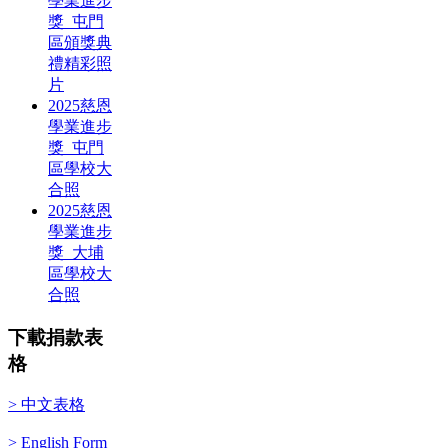
學業進步
獎_屯門
區頒獎典
禮精彩照
片
2025慈恩
學業進步
獎_屯門
區學校大
合照
2025慈恩
學業進步
獎_大埔
區學校大
合照
下載捐款表
格
> 中文表格
> English Form