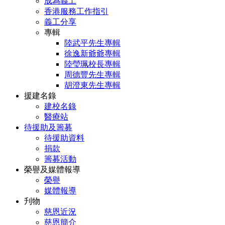
成為義工
香港服務工作指引
義工分享
專輯
陸武平先生專輯
徐逸新爺爺專輯
陸瑩珮校長專輯
周德豐先生專輯
胡澄東先生專輯
援建名錄
建校名錄
醫療站
待援助及籌募
待援助資料
捐款
籌募活動
榮譽及媒體報導
榮譽
媒體報導
刋物
慈恩近況
慈恩簡介