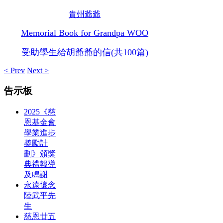
貴州爺爺
Memorial Book for Grandpa WOO
受助學生給胡爺爺的信(共100篇)
< Prev
Next >
告示板
2025《慈
恩基金會
學業進步
奬勵計
劃》頒獎
典禮報導
及鳴謝
永遠懷念
陸武平先
生
慈恩廿五