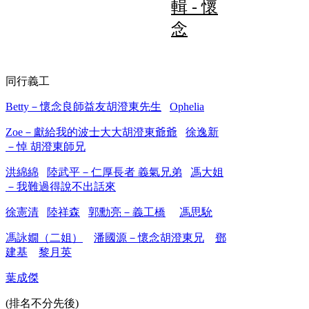
輯 - 懷
念
同行義工
Betty－懷念良師益友胡澄東先生
Ophelia
Zoe－獻給我的波士大大胡澄東爺爺
徐逸新
－悼 胡澄東師兄
洪綿綿
陸武平－仁厚長者 義氣兄弟
馮大姐
－我難過得說不出話來
徐憲清
陸祥森
郭勳亮－義工橋
馮思馻
馮詠嫺（二姐）
潘國源－懷念胡澄東兄
鄧
建基
黎月英
葉成傑
(排名不分先後)