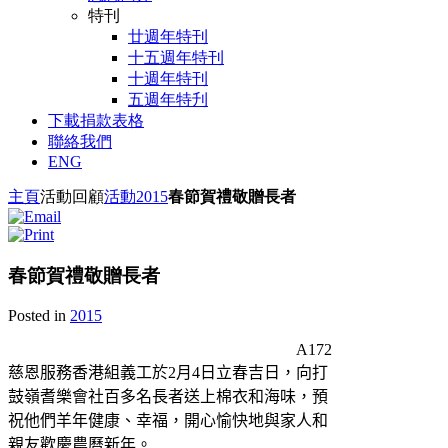
特刊
廿週年特刊
十五週年特刊
十週年特刊
五週年特刋
下載捐款表格
聯絡我們
ENG
主頁
活動回顧
活動
2015
春節賀禮敬贈長者
春節賀禮敬贈長者
Posted in
2015
A172
慈恩服務香港組義工於
2
月
4
日
立春吉日，向打
鼓嶺耆樂會社百多名長者送上棉衣和海味，預
祝他們羊年健康、幸福，開心愉快地與家人和
親友歡慶農曆新年。