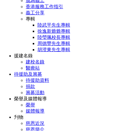
成為義工
香港服務工作指引
義工分享
專輯
陸武平先生專輯
徐逸新爺爺專輯
陸瑩珮校長專輯
周德豐先生專輯
胡澄東先生專輯
援建名錄
建校名錄
醫療站
待援助及籌募
待援助資料
捐款
籌募活動
榮譽及媒體報導
榮譽
媒體報導
刋物
慈恩近況
慈恩簡介