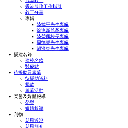
成為義工
香港服務工作指引
義工分享
專輯
陸武平先生專輯
徐逸新爺爺專輯
陸瑩珮校長專輯
周德豐先生專輯
胡澄東先生專輯
援建名錄
建校名錄
醫療站
待援助及籌募
待援助資料
捐款
籌募活動
榮譽及媒體報導
榮譽
媒體報導
刋物
慈恩近況
慈恩簡介