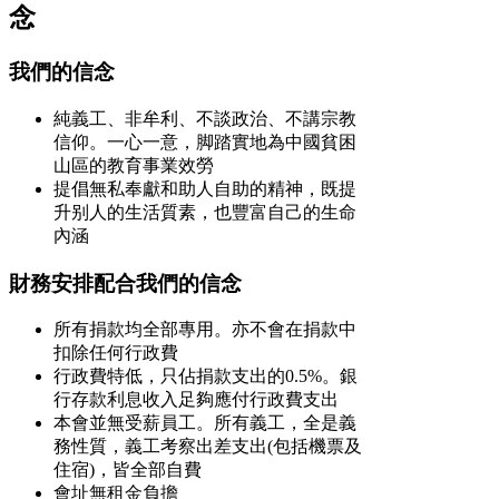
念
我們的信念
純義工、非牟利、不談政治、不講宗教
信仰。一心一意，脚踏實地為中國貧困
山區的教育事業效勞
提倡無私奉獻和助人自助的精神，既提
升别人的生活質素，也豐富自己的生命
內涵
財務安排配合我們的信念
所有捐款均全部專用。亦不會在捐款中
扣除任何行政費
行政費特低，只佔捐款支出的0.5%。銀
行存款利息收入足夠應付行政費支出
本會並無受薪員工。所有義工，全是義
務性質，義工考察出差支出(包括機票及
住宿)，皆全部自費
會址無租金負擔