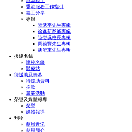
成為義工
香港服務工作指引
義工分享
專輯
陸武平先生專輯
徐逸新爺爺專輯
陸瑩珮校長專輯
周德豐先生專輯
胡澄東先生專輯
援建名錄
建校名錄
醫療站
待援助及籌募
待援助資料
捐款
籌募活動
榮譽及媒體報導
榮譽
媒體報導
刋物
慈恩近況
慈恩簡介