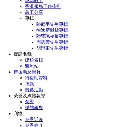
成為義工
香港服務工作指引
義工分享
專輯
陸武平先生專輯
徐逸新爺爺專輯
陸瑩珮校長專輯
周德豐先生專輯
胡澄東先生專輯
援建名錄
建校名錄
醫療站
待援助及籌募
待援助資料
捐款
籌募活動
榮譽及媒體報導
榮譽
媒體報導
刋物
慈恩近況
慈恩簡介