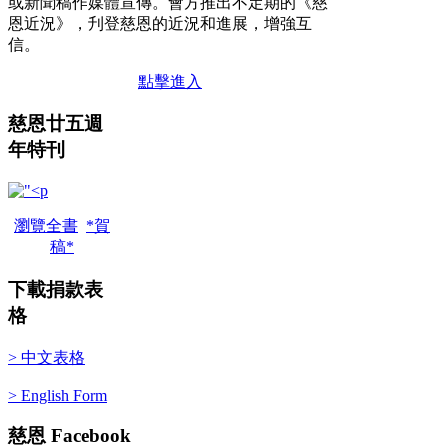
或新聞稿作媒體宣傳。會方推出不定期的《慈
恩近況》，刋登慈恩的近況和進展，增強互
信。
點擊進入
慈恩廿五週
年特刊
瀏覽全書
*賀
稿*
下載捐款表
格
> 中文表格
> English Form
慈恩
Facebook